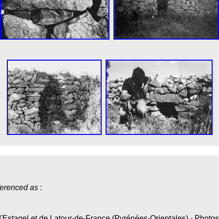
ferenced as
:
d'Estagel et de Latour-de-France (Pyrénées-Orientales) - Photos 