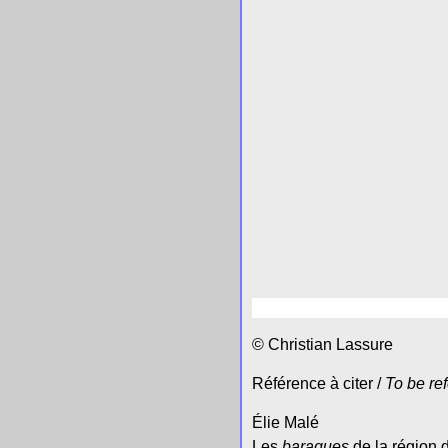
© Christian Lassure
Référence à citer /
To be re
Élie Malé
Les
baraques
de la région 