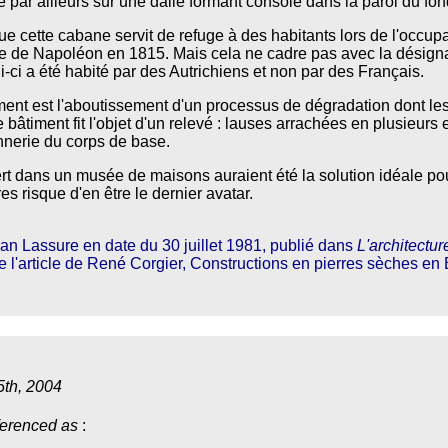
é par ailleurs sur une dalle formant console dans la paroi du fon
que cette cabane servit de refuge à des habitants lors de l'occup
ite de Napoléon en 1815. Mais cela ne cadre pas avec la désigna
i-ci a été habité par des Autrichiens et non par des Français.
ent est l'aboutissement d'un processus de dégradation dont les
 bâtiment fit l'objet d'un relevé : lauses arrachées en plusieurs 
nnerie du corps de base.
rt dans un musée de maisons auraient été la solution idéale pou
res risque d'en être le dernier avatar.
an Lassure en date du 30 juillet 1981, publié dans
L'architectur
 de l'article de René Corgier, Constructions en pierres sèches e
5th, 2004
ferenced as
: