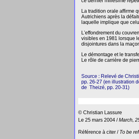
ce dernier millésime répét
La tradition orale affirme 
Autrichiens après la défa
laquelle implique que celu
L'effondrement du couvrem
visibles en 1981 lorsque le
disjointures dans la maço
Le démontage et le transfe
Le rôle de carrière de pier
Source : Relevé de Christi
pp. 26-27 (en illustration
de Theizé, pp. 20-31)
© Christian Lassure
Le 25 mars 2004 /
March, 2
Référence à citer /
To be re