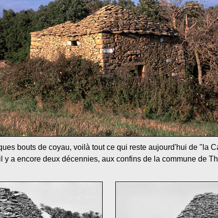
ues bouts de coyau, voilà tout ce qui reste aujourd'hui de "la 
e il y a encore deux décennies, aux confins de la commune de Th