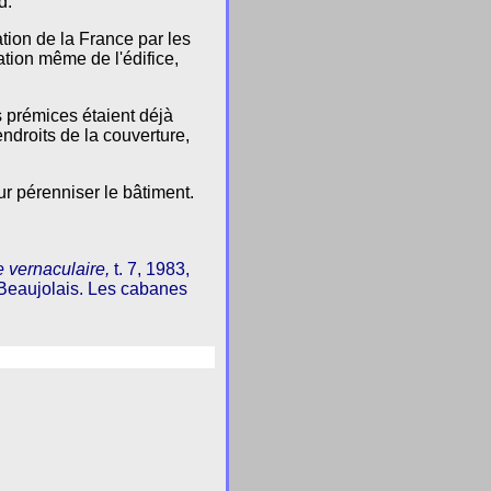
d.
ation de la France par les
tion même de l'édifice,
 prémices étaient déjà
endroits de la couverture,
r pérenniser le bâtiment.
e vernaculaire,
t. 7, 1983,
n Beaujolais. Les cabanes