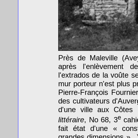
Près de Maleville (Av
après l'enlèvement d
l'extrados de la voûte s
mur porteur n'est plus p
Pierre-François Fournie
des cultivateurs d'Auve
d'une ville aux Côte
e
littéraire
, No 68, 3
cahie
fait état d'une « con
grandes dimensions »...)