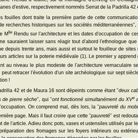
banes d'estive, respectivement nommés Serrat de la Padrilla 42 
s fouilles dont traite la première partie de cette communicatio
de recherches historiques sur les sociétés méditerranéennes", 
lle
de M
Rendu sur l'architecture et les dates d'occupation de ces
s ne sauraient laisser sans réagir tout d'abord l'ethnologue q
he depuis trente ans, mais aussi et surtout le fouilleur de si
eurs articles sur la poterie médiévale (1). Le premier y apprend
nt au niveau le plus modeste de l'architecture vernaculaire se
eut retracer l'évolution d'un site archéologique sur sept siècle
ion !
Padrilla 42 et de Maura 16 sont dépeints comme étant "
deux cab
e
s de pierre sèche
", qui "
ont fonctionné simultanément du XV
a
 d'occupation. On comprend mal, dès lors, la "
pauvreté du mobi
ière page. Mais il faut croire que cette "
pauvreté
" est redouta
t de l'article. Adieu donc pots, vases et ustensiles utilisés par l
préparation des fromages sur les foyers intérieurs ou extérie