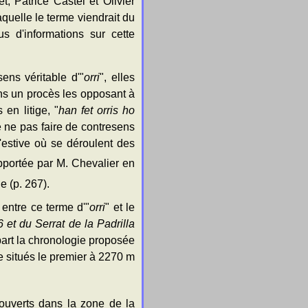
, Patrice Castel et Olivier
quelle le terme viendrait du
us d'informations sur cette
ns véritable d'"
orri
", elles
ns un procès les opposant à
en litige, "
han fet orris ho
de ne pas faire de contresens
d'estive où se déroulent des
pportée par M. Chevalier en
e (p. 267).
 entre ce terme d'"
orri
" et le
 et du Serrat de la Padrilla
e part la chronologie proposée
ve situés le premier à 2270 m
uverts dans la zone de la