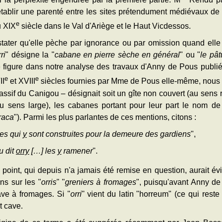
établir une parenté entre les sites prétendument médiévaux de
e
u XIX
siècle dans le Val d'Ariège et le Haut Vicdessos.
ter qu'elle pèche par ignorance ou par omission quand elle 
ri
" désigne la "
cabane en pierre sèche en général
" ou "
le pâ
elle figure dans notre analyse des travaux d'Anny de Pous publié
e
e
II
et XVIII
siècles fournies par Mme de Pous elle-même, nous 
ssif du Canigou – désignait soit un gîte non couvert (au sens re
u sens large), les cabanes portant pour leur part le nom de
raca
"). Parmi les plus parlantes de ces mentions, citons :
ues qui
y
sont construites pour la demeure des gardiens
",
u dit
orry
[…] les
y
ramener
".
 point, qui depuis n'a jamais été remise en question, aurait év
ns sur les "
orris
" "
greniers à fromages
", puisqu'avant Anny de
ave à fromages. Si "
orri
" vient du latin "horreum" (ce qui reste
t cave.