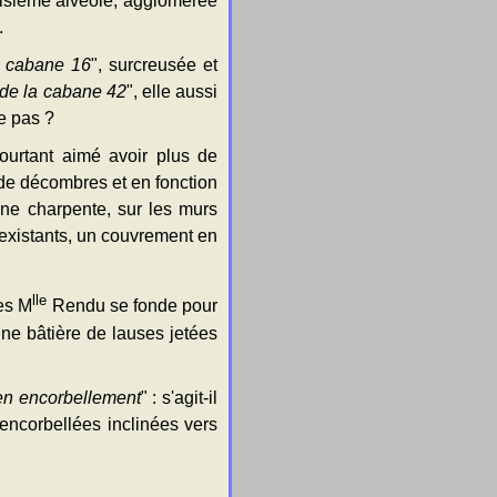
oisième alvéole, agglomérée
.
la cabane 16
", surcreusée et
2 de la cabane 42
", elle aussi
le pas ?
ourtant aimé avoir plus de
 de décombres et en fonction
'une charpente, sur les murs
 existants, un couvrement en
lle
ces M
Rendu se fonde pour
une bâtière de lauses jetées
 en encorbellement
" : s'agit-il
encorbellées inclinées vers