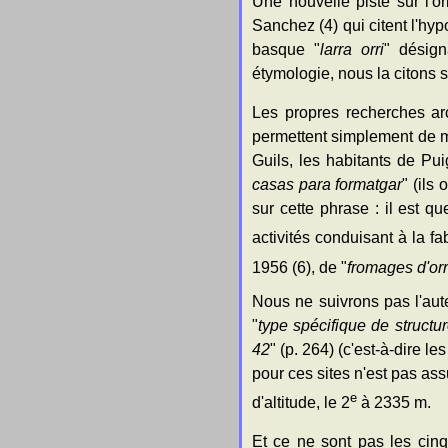
Une nouvelle piste sur l'o
Sanchez (4) qui citent l'hyp
basque "
larra orri
" désign
étymologie, nous la citons
Les propres recherches ar
permettent simplement de m
Guils, les habitants de Pu
casas para formatgar
" (ils
sur cette phrase : il est q
activités conduisant à la f
1956 (6), de "
fromages d'orr
Nous ne suivrons pas l'aute
"
type spécifique de structu
42
" (p. 264) (c'est-à-dire l
pour ces sites n'est pas ass
e
d'altitude, le 2
à 2335 m.
Et ce ne sont pas les cin