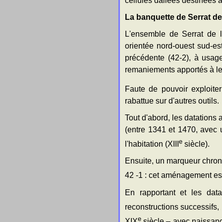
cellules dallées destinées 
La banquette de Serrat de 
L'ensemble de Serrat de 
orientée nord-ouest sud-est
précédente (42-2), à usage
remaniements apportés à le
Faute de pouvoir exploite
rabattue sur d'autres outils.
Tout d'abord, les datations 
(entre 1341 et 1470, avec u
e
l'habitation (XIII
siècle).
Ensuite, un marqueur chron
42 -1 : cet aménagement est
En rapportant et les dat
reconstructions successifs, 
e
XIX
siècle – avec naissanc