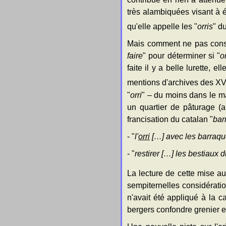
très alambiquées visant à 
qu'elle appelle les "
orris
" d
Mais comment ne pas consta
faire
" pour déterminer si "
or
faite il y a belle lurette, 
mentions d'archives des XV
"
orri
" – du moins dans le ma
un quartier de pâturage (a
francisation du catalan "
bar
- "
l'
orri
[…] avec les barraq
- "
restirer […] les bestiaux d
La lecture de cette mise au
sempiternelles considératio
n'avait été appliqué à la c
bergers confondre grenier e