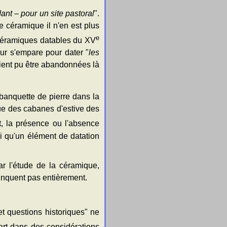
ant – pour un site pastoral
".
e céramique il n'en est plus
e
s céramiques datables du XV
ur s'empare pour dater "
les
 aient pu être abandonnées là
banquette de pierre dans la
ue des cabanes d'estive des
t, la présence ou l'absence
ci qu'un élément de datation
r l'étude de la céramique,
vainquent pas entièrement.
et questions historiques" ne
t dans des considérations