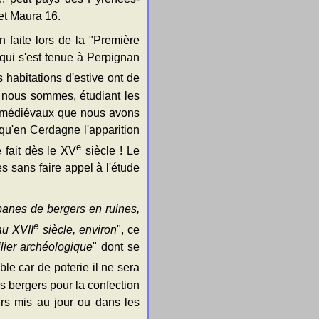
et Maura 16.
n faite lors de la "Première
qui s'est tenue à Perpignan
 habitations d'estive ont de
ue nous sommes, étudiant les
tes médiévaux que nous avons
 qu'en Cerdagne l'apparition
e
 fait dès le XV
siècle ! Le
s sans faire appel à l'étude
anes de bergers en ruines,
e
u XVII
siècle, environ
", ce
lier archéologique
" dont se
ble car de poterie il ne sera
es bergers pour la confection
urs mis au jour ou dans les