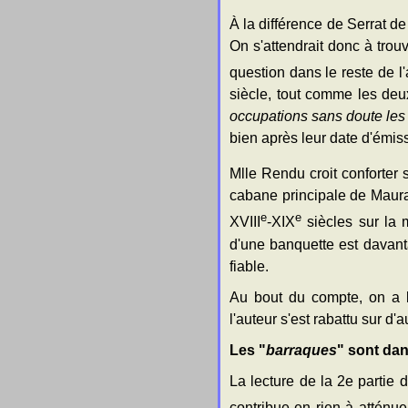
À la différence de Serrat de
On s'attendrait donc à trou
question dans le reste de l'
siècle, tout comme les deu
occupations sans doute les
bien après leur date d'émiss
Mlle Rendu croit conforter 
cabane principale de Maura
e
e
XVIII
-XIX
siècles sur la 
d'une banquette est davanta
fiable.
Au bout du compte, on a l
l'auteur s'est rabattu sur d
Les "
barraques
" sont dan
La lecture de la 2e partie 
contribue en rien à atténue