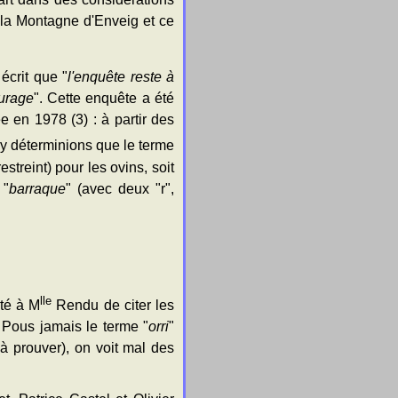
 la Montagne d'Enveig et ce
écrit que "
l'enquête reste à
turage
". Cette enquête a été
e en 1978 (3) : à partir des
y déterminions que le terme
streint) pour les ovins, soit
 "
barraque
" (avec deux "r",
lle
ité à M
Rendu de citer les
 Pous jamais le terme "
orri
"
 à prouver), on voit mal des