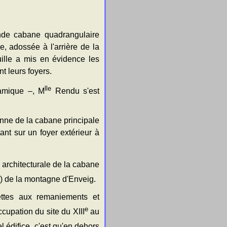
nde cabane quadrangulaire
e, adossée à l'arrière de la
uille a mis en évidence les
 leurs foyers.
lle
ramique –, M
Rendu s'est
enne de la cabane principale
ant sur un foyer extérieur à
architecturale de la cabane
) de la montagne d'Enveig.
ettes aux remaniements et
e
cupation du site du XIII
au
 édifice, c'est qu'en dehors