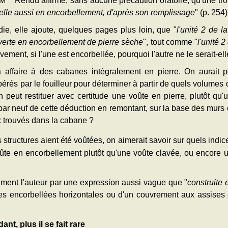
 M
Rendu affirme, sans aucune précaution oratoire, qu'une tr
elle aussi en encorbellement, d'après son remplissage
" (p. 254)
die, elle ajoute, quelques pages plus loin, que "
l'unité 2 de 
erte en encorbellement de pierre sèche
", tout comme "
l'unité 
vement, si l'une est encorbellée, pourquoi l'autre ne le serait-el
 affaire à des cabanes intégralement en pierre. On aurait p
pérés par le fouilleur pour déterminer à partir de quels volumes
 peut restituer avec certitude une voûte en pierre, plutôt qu
e par neuf de cette déduction en remontant, sur la base des murs
ux trouvés dans la cabane ?
tructures aient été voûtées, on aimerait savoir sur quels indi
 voûte en encorbellement plutôt qu'une voûte clavée, ou encore 
ement l'auteur par une expression aussi vague que "
construite
s encorbellées horizontales ou d'un couvrement aux assises 
nt, plus il se fait rare