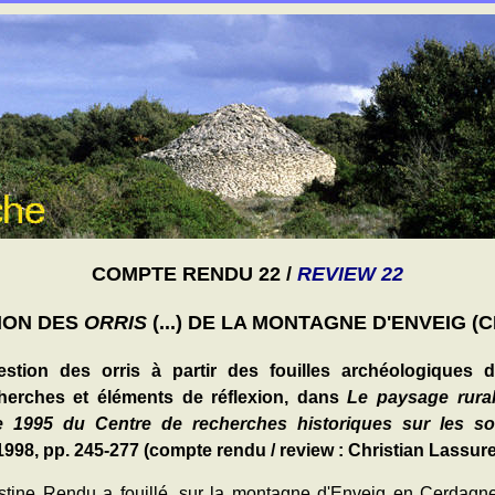
COMPTE RENDU 22 /
REVIEW 22
ION DES
ORRIS
(...) DE LA MONTAGNE D'ENVEIG 
stion des orris à partir des fouilles archéologiques
cherches et éléments de réflexion, dans
Le paysage rural
 1995 du Centre de recherches historiques sur les so
1998, pp. 245-277 (compte rendu / review : Christian Lassure
stine Rendu a fouillé, sur la montagne d'Enveig en Cerdagne