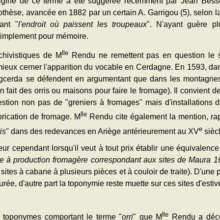
rigine de ce terme a été suggérée récemment par Jean Besset
othèse, avancée en 1882 par un certain A. Garrigou (5), selon la
ant "
l'endroit où paissent les troupeaux
". N'ayant guère pl
 simplement pour mémoire.
lle
chivistiques de M
Rendu ne remettent pas en question le se
ieux cerner l'apparition du vocable en Cerdagne. En 1593, da
igcerda se défendent en argumentant que dans les montagnes 
 on fait des orris ou maisons pour faire le fromage). Il convient 
uestion non pas de "greniers à fromages" mais d'installations 
lle
abrication de fromage. M
Rendu cite également la mention, ra
e
is
" dans des redevances en Ariège antérieurement au XV
siècl
ur cependant lorsqu'il veut à tout prix établir une équivalence
re à production fromagère correspondant aux sites de Maura 16
es sites à cabane à plusieurs pièces et à couloir de traite). D'un
urée, d'autre part la toponymie reste muette sur ces sites d'esti
lle
q toponymes comportant le terme "
orri
" que M
Rendu a déco