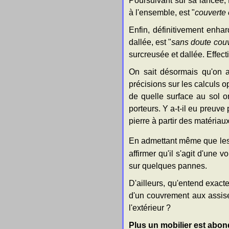
Poursuivant sur sa lancée,
à l'ensemble, est "
couverte 
Enfin, définitivement enhar
dallée, est "
sans doute couv
surcreusée et dallée. Effecti
On sait désormais qu'on a
précisions sur les calculs o
de quelle surface au sol on
porteurs. Y a-t-il eu preuv
pierre à partir des matéria
En admettant même que les s
affirmer qu'il s'agit d'une
sur quelques pannes.
D'ailleurs, qu'entend exact
d'un couvrement aux assise
l'extérieur ?
Plus un mobilier est abonda