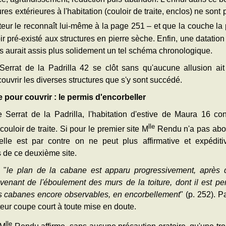
ures extérieures à l'habitation (couloir de traite, enclos) ne son
eur le reconnaît lui-même à la page 251 – et que la couche la
oir pré-existé aux structures en pierre sèche. Enfin, une datati
s aurait assis plus solidement un tel schéma chronologique.
Serrat de la Padrilla 42 se clôt sans qu'aucune allusion ait
uvrir les diverses structures que s'y sont succédé.
 pour couvrir : le permis d'encorbeller
 Serrat de la Padrilla, l'habitation d'estive de Maura 16 con
lle
uloir de traite. Si pour le premier site M
Rendu n'a pas abo
lle est par contre on ne peut plus affirmative et expéditi
s de ce deuxième site.
 "
le plan de la cabane est apparu progressivement, après 
enant de l'éboulement des murs de la toiture, dont il est per
es cabanes encore observables, en encorbellement
" (p. 252). P
uteur coupe court à toute mise en doute.
lle