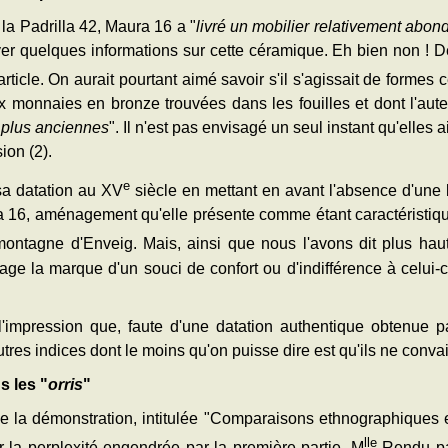
 la Padrilla 42, Maura 16 a "
livré un mobilier relativement abond
ver quelques informations sur cette céramique. Eh bien non ! D
article. On aurait pourtant aimé savoir s'il s'agissait de forme
x monnaies en bronze trouvées dans les fouilles et dont l'aute
 plus anciennes
". Il n'est pas envisagé un seul instant qu'elles
ion (2).
e
sa datation au XV
siècle en mettant en avant l'absence d'une 
 16, aménagement qu'elle présente comme étant caractéristiq
montagne d'Enveig. Mais, ainsi que nous l'avons dit plus hau
ge la marque d'un souci de confort ou d'indifférence à celui-
'impression que, faute d'une datation authentique obtenue pa
'autres indices dont le moins qu'on puisse dire est qu'ils ne con
s les "
orris
"
de la démonstration, intitulée "Comparaisons ethnographiques 
lle
r la perplexité engendrée par la première partie. M
Rendu par