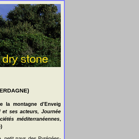
(CERDAGNE)
 de la montagne d'Enveig
 et ses acteurs, Journée
ciétés méditerranéennes
,
)
, petit pays des Pyrénées-