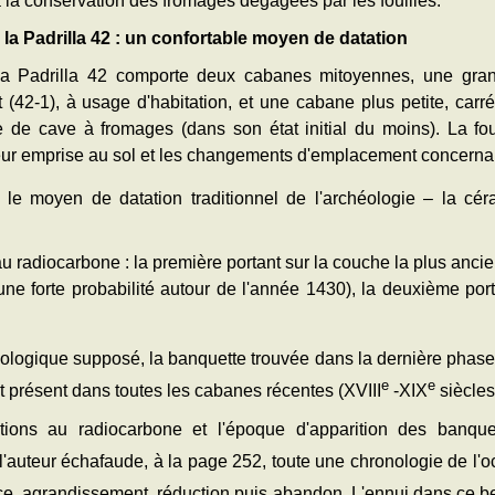
à la conservation des fromages dégagées par les fouilles.
la Padrilla 42 : un confortable moyen de datation
la Padrilla 42 comporte deux cabanes mitoyennes, une gra
 (42-1), à usage d'habitation, et une cabane plus petite, carré
 de cave à fromages (dans son état initial du moins). La fo
ur emprise au sol et les changements d'emplacement concernant
r le moyen de datation traditionnel de l'archéologie – la cé
au radiocarbone : la première portant sur la couche la plus anci
ne forte probabilité autour de l'année 1430), la deuxième port
ologique supposé, la banquette trouvée dans la dernière phase 
e
e
 présent dans toutes les cabanes récentes (XVIII
-XIX
siècles
ations au radiocarbone et l'époque d'apparition des banqu
l'auteur échafaude, à la page 252, toute une chronologie de l'oc
e, agrandissement, réduction puis abandon. L'ennui dans ce bel