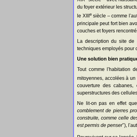
du foyer extérieur les struct
e
le XIII
siècle – comme l'aut
principale peut fort bien av
couches et foyers rencontré
La description du site de 
techniques employés pour co
Une solution bien pratique
Tout comme l'habitation de
mitoyennes, accolées à un co
couverture des cabanes, e
superstructures des cellule
Ne lit-on pas en effet que
comblement de pierres prov
construite, comme celle d
est permis de penser
"), l'a