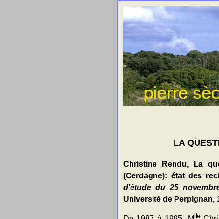
LA QUEST
Christine Rendu, La que
(Cerdagne): état des re
d'étude du 25 novembre
Université de Perpignan, 
lle
De 1987 à 1995, M
Chri