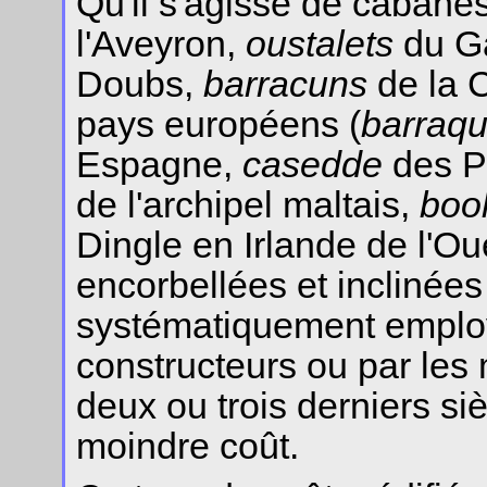
Qu'il s'agisse de cabanes
l'Aveyron,
oustalets
du G
Doubs,
barracuns
de la C
pays européens (
barraq
Espagne,
casedde
des Po
de l'archipel maltais,
boo
Dingle en Irlande de l'Oue
encorbellées et inclinées 
systématiquement employ
constructeurs ou par les
deux ou trois derniers si
moindre coût.