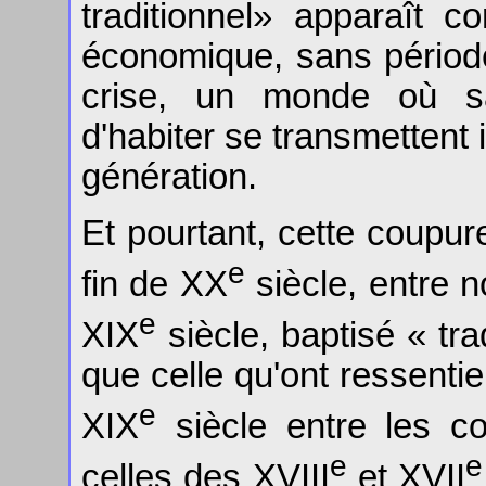
traditionnel» apparaît
économique, sans période
crise, un monde où sa
d'habiter se transmetten
génération.
Et pourtant, cette coupu
e
fin de XX
siècle, entre n
e
XIX
siècle, baptisé « tr
que celle qu'ont ressenti
e
XIX
siècle entre les co
e
e
celles des XVIII
et XVII