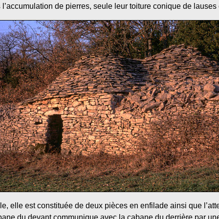
’accumulation de pierres, seule leur toiture conique de lauses 
e, elle est constituée de deux pièces en enfilade ainsi que l’at
bane du devant communique avec la cabane du derrière par une o