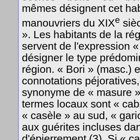
mêmes désignent cet hab
e
manouvriers du XIX
siè
». Les habitants de la ré
servent de l'expression 
désigner le type prédomi
région. « Bori » (masc.) 
connotations péjoratives
synonyme de « masure » 
termes locaux sont « caba
« casèle » au sud, « gari
aux guérites incluses da
d'épierrement (3). Si « ca