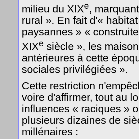
e
milieu du XIX
, marquan
rural ». En fait d'« habita
paysannes » « construite
e
XIX
siècle », les maiso
antérieures à cette époq
sociales privilégiées ».
Cette restriction n'empê
voire d'affirmer, tout au l
influences « raciques » 
plusieurs dizaines de siè
millénaires :