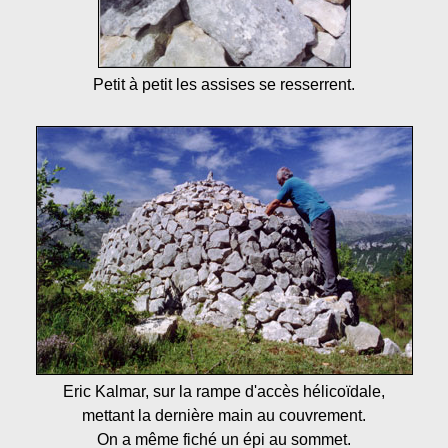
Petit à petit les assises se resserrent.
Eric Kalmar, sur la rampe d'accès hélicoïdale,
mettant la dernière main au couvrement.
On a même fiché un épi au sommet.