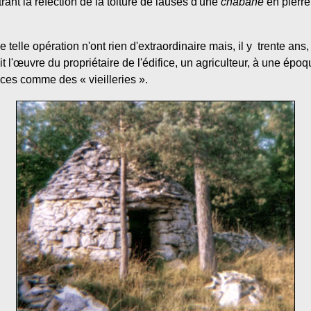
rant la réfection de la toiture de lauses d'une
chabane
en pierre
 telle opération n'ont rien d'extraordinaire mais, il y trente ans, u
ait l'œuvre du propriétaire de l'édifice, un agriculteur, à une épo
ices comme des « vieilleries ».