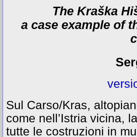
The Kraška Hiš
a case example of th
c
Ser
versi
Sul Carso/Kras, altopiano
come nell’Istria vicina, l
tutte le costruzioni in m