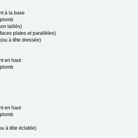
t à la base
'aplomb
on taillés)
 faces plates et parallèles)
(ou à tête dressée)
t en haut
'aplomb
t en haut
'aplomb
ou à tête éclatée)