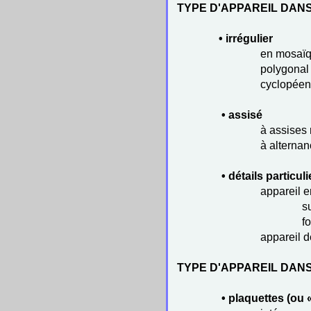
TYPE D'APPAREIL DAN
• irrégulier
en mosaï
polygonal
cyclopéen
• assisé
à assises 
à alternan
• détails particuli
appareil e
s
f
appareil 
TYPE D'APPAREIL DAN
• plaquettes (ou «