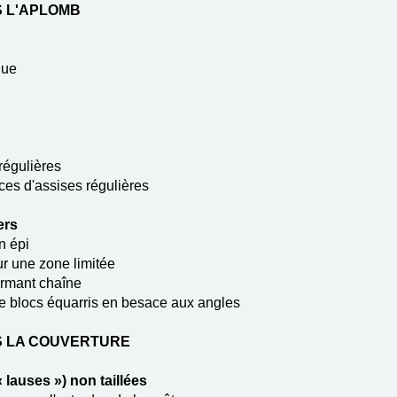
S L'APLOMB
que
régulières
ces d'assises régulières
ers
n épi
ur une zone limitée
ormant chaîne
de blocs équarris en besace aux angles
S LA COUVERTURE
 lauses ») non taillées