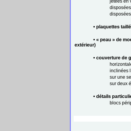
jetées en 
disposées
disposées
• plaquettes taill
• « peau » de moe
extérieur)
• couverture de 
horizontal
inclinées 
sur une s
sur deux é
• détails particuli
blocs péri