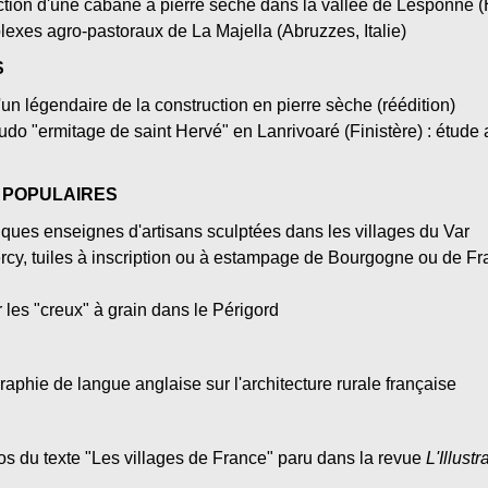
ction d'une cabane à pierre sèche dans la vallée de Lesponne 
lexes agro-pastoraux de La Majella (Abruzzes, Italie)
S
'un légendaire de la construction en pierre sèche (réédition)
udo "ermitage de saint Hervé" en Lanrivoaré (Finistère) : étude a
 POPULAIRES
lques enseignes d'artisans sculptées dans les villages du Var
rcy, tuiles à inscription ou à estampage de Bourgogne ou de Fr
r les "creux" à grain dans le Périgord
graphie de langue anglaise sur l'architecture rurale française
os du texte "Les villages de France" paru dans la revue
L'Illustr