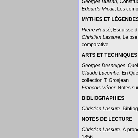
Georges Buisan
, Constru
Edoardo Micati
, Les comp
MYTHES ET LÉGENDE
Pierre Haasé
, Esquisse d
Christian Lassure
, Le pse
comparative
ARTS ET TECHNIQUES
Georges Desneiges
, Que
Claude Lacombe
, En Que
collection T. Grosjean
François Véber
, Notes su
BIBLIOGRAPHIES
Christian Lassure
, Biblio
NOTES DE LECTURE
Christian Lassure
, À prop
1856