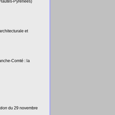
(Hautes-Pyrénées)
rchitecturale et
anche-Comté : la
ation
du 29 novembre