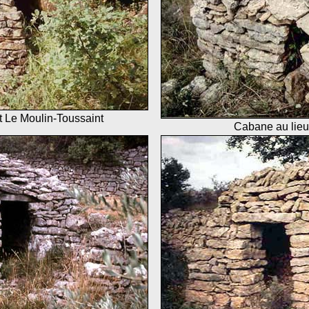
it Le Moulin-Toussaint
Cabane au lieu