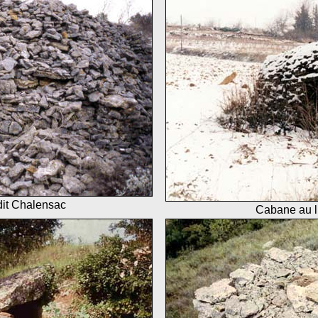
dit Chalensac
Cabane au li