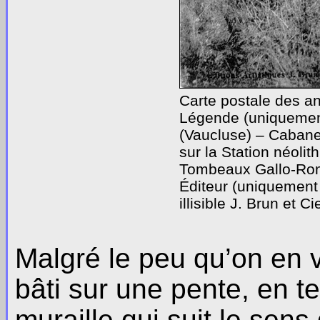
Carte postale des a
Légende (uniquemen
(Vaucluse) – Caban
sur la Station néolit
Tombeaux Gallo-Ro
Éditeur (uniquement 
illisible J. Brun et C
Malgré le peu qu’on en vo
bâti sur une pente, en 
muraille qui suit le sens 