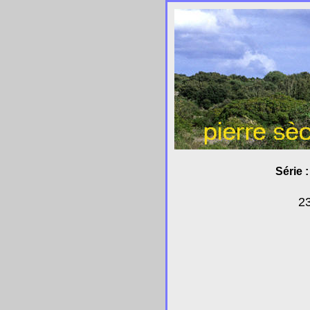
Série 
2