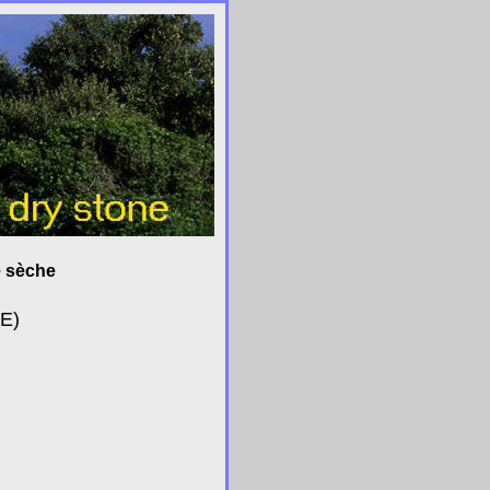
e sèche
E)