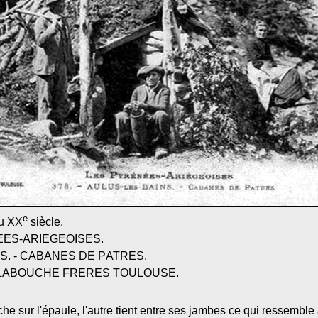
e
du XX
siècle.
EES
-A
RIEGEOISES.
S. - C
ABANES DE
P
ATRES
.
IE LABOUCHE FRERES TOULOUSE.
e sur l'épaule, l'autre tient entre ses jambes ce qui ressemble 