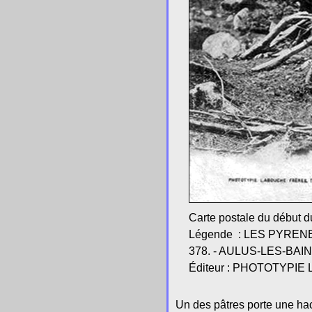
Carte postale du début 
Légende : L
ES
P
YREN
378. - AULUS-L
ES
-BAIN
Éditeur : PHOTOTYP
Un des pâtres porte une hach