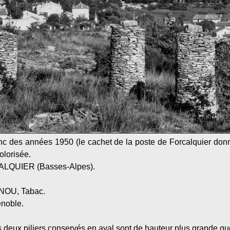
anc des années 1950 (le cachet de la poste de Forcalquier don
olorisée.
ALQUIER (Basses-Alpes).
RNOU, Tabac.
enoble.
es deux piliers conservés en aval sont de hauteur plus grande qu