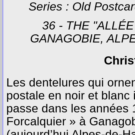
Series : Old Postca
36 - THE "ALLÉ
GANAGOBIE, ALP
Chris
Les dentelures qui ornen
postale en noir et blanc
passe dans les années 1
Forcalquier » à Ganago
(aujourd’hui Alpes-de-H