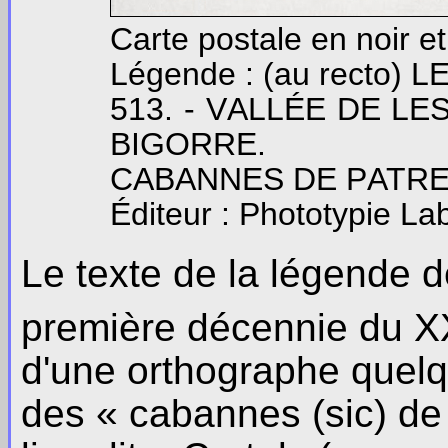
Carte postale en noir e
Légende : (au recto) L
513. - V
ALLÉE DE
LE
BIGORRE.
C
ABANNES DE
P
ATR
Éditeur : Phototypie La
Le texte de la légende d
première décennie du X
d'une orthographe quelqu
des « cabannes (sic) de 