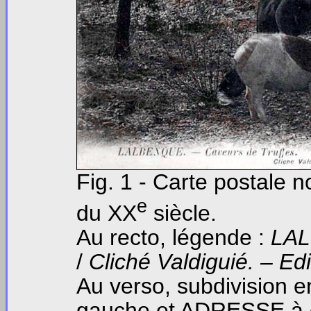
Fig. 1 - Carte postale n
e
du XX
siècle.
Au recto, légende :
LAL
/
Cliché Valdiguié. – Edit
Au verso, subdivisi
gauche et ADRESSE à d