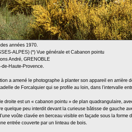
r des années 1970.
S-ALPES) (*) Vue générale et Cabanon pointu
ditions André, GRENOBLE
s-de-Haute-Provence.
tion a amené le photographe à planter son appareil en arrière 
adelle de Forcalquier qui se profile au loin, dans l'intervalle ent
e de droite est un « cabanon pointu » de plan quadrangulaire, a
tre quelque peu interdit devant la curieuse bâtisse de gauche 
'une voûte clavée en berceau visible en façade sous la forme d
une entrée couverte par un linteau de bois.