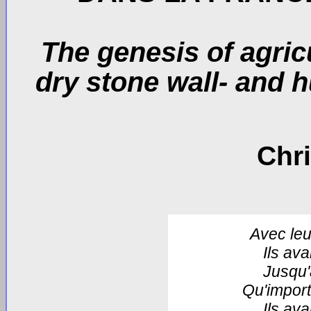
The genesis of agric
dry stone wall- and 
Chr
Avec leu
Ils av
Jusqu'
Qu'import
Ils ava