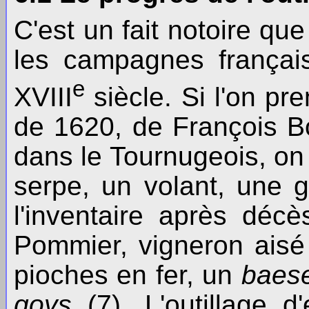
C'est un fait notoire que
les campagnes françai
e
XVIII
siècle. Si l'on pr
de 1620, de François Bo
dans le Tournugeois, on 
serpe, un volant, une 
l'inventaire après déc
Pommier, vigneron aisé
pioches en fer, un
baes
goys
(7). L'outillage d'