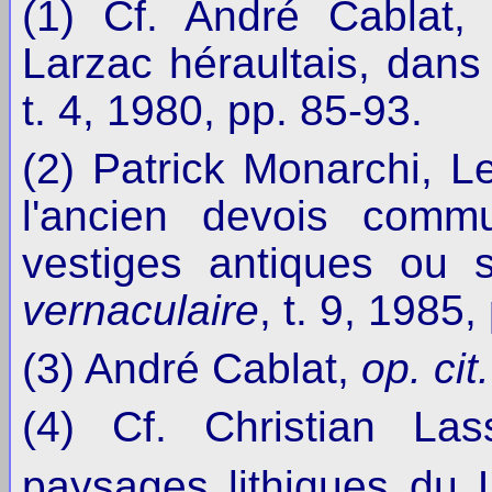
(1) Cf. André Cablat,
Larzac héraultais, dan
t. 4, 1980, pp. 85-93.
(2) Patrick Monarchi, L
l'ancien devois commu
vestiges antiques ou 
vernaculaire
, t. 9, 1985,
(3) André Cablat,
op. cit.
(4) Cf. Christian Las
paysages lithiques du L