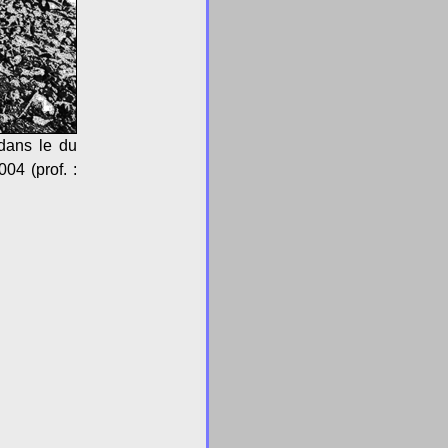
 dans le du
04 (prof. :