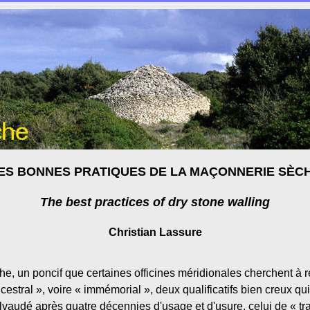
ES BONNES PRATIQUES DE LA MAÇONNERIE SÈC
The best practices of dry stone walling
Christian Lassure
e, un poncif que certaines officines méridionales cherchent à ré
ancestral », voire « immémorial », deux qualificatifs bien creux q
lvaudé après quatre décennies d'usage et d'usure, celui de « tra