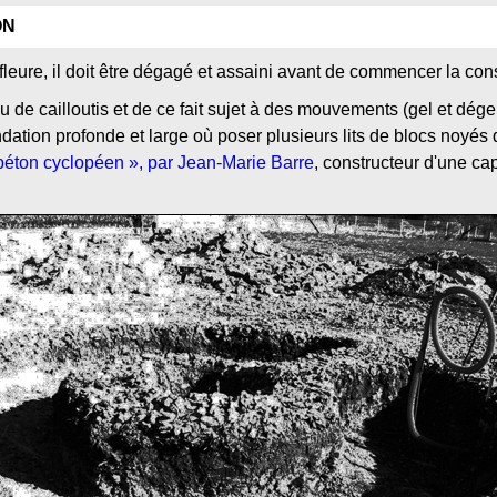
ON
fleure, il doit être dégagé et assaini avant de commencer la con
u de cailloutis et de ce fait sujet à des mouvements (gel et dégel,
dation profonde et large où poser plusieurs lits de blocs noyés
béton cyclopéen », par Jean-Marie Barre
, constructeur d'une cap