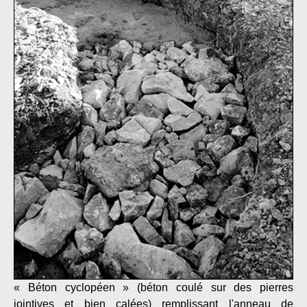
« Béton cyclopéen » (béton coulé sur des pierres
jointives et bien calées) remplissant l'anneau de