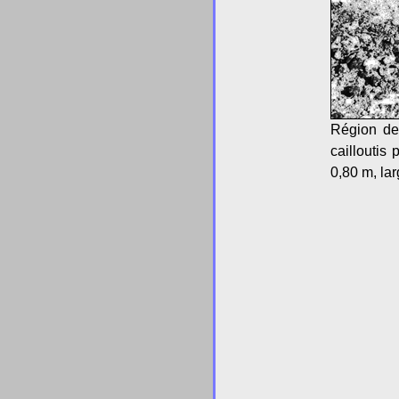
Région de 
cailloutis
0,80 m, lar