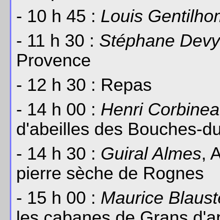
- 10 h 45 :
Louis Gentilh
- 11 h 30 :
Stéphane Devy
Provence
- 12 h 30 : Repas
- 14 h 00 :
Henri Corbine
d'abeilles des Bouches-
- 14 h 30 :
Guiral Almes
, 
pierre sèche de Rognes
- 15 h 00 :
Maurice Blaust
les cabanes de Grans d'ap