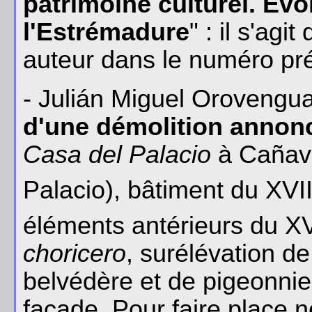
patrimoine culturel. Evo
l'Estrémadure
" : il s'agi
auteur dans le numéro pr
- Julián Miguel Orovengua
d'une démolition annon
Casa del Palacio
à Cañaver
Palacio), bâtiment du XVII
éléments antérieurs du X
choricero
, surélévation de
belvédère et de pigeonnier
façade. Pour faire place n