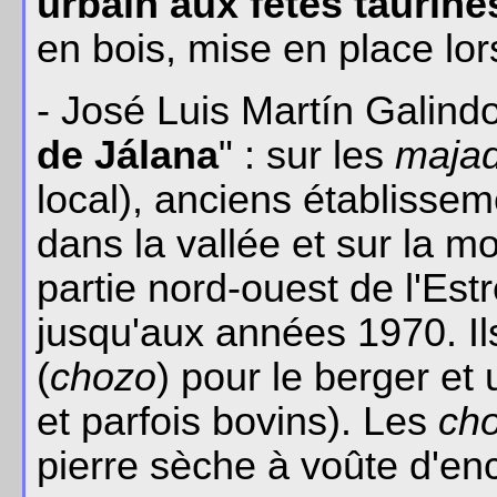
urbain aux fêtes taurine
en bois, mise en place lo
- José Luis Martín Galindo
de Jálana
" : sur les
maja
local), anciens établisse
dans la vallée et sur la 
partie nord-ouest de l'Es
jusqu'aux années 1970. Il
(
chozo
) pour le berger et
et parfois bovins). Les
ch
pierre sèche à voûte d'en