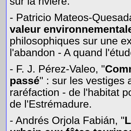
sur la rivière.
- Patricio Mateos-Quesada
valeur environnemental
philosophiques sur une exp
l'abandon - A quand l'étu
- F. J. Pérez-Valeo, "
Comm
passé
" : sur les vestiges
raréfaction - de l'habitat 
de l'Estrémadure.
- Andrés Orjola Fabián, "
L