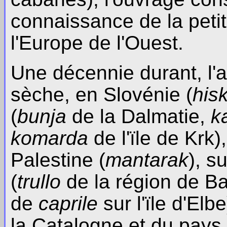
connaissance de la petit
l'Europe de l'Ouest.
Une décennie durant, l'a
sèche, en Slovénie (
his
(
bunja
de la Dalmatie,
k
komarda
de l'ïle de Krk)
Palestine (
mantarak
), su
(
trullo
de la région de Ba
de
caprile
sur l'ïle d'Elb
la Catalogne et du pays