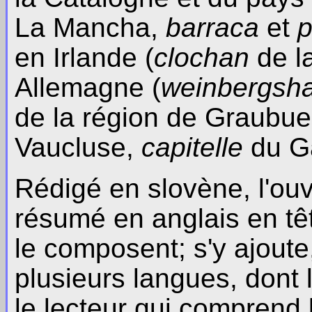
La Mancha,
barraca
et
p
en Irlande (
clochan
de la
Allemagne (
weinbergsh
de la région de Graubue
Vaucluse,
capitelle
du G
Rédigé en slovène, l'o
résumé en anglais en tê
le composent; s'y ajoute
plusieurs langues, dont l
le lecteur qui comprend l