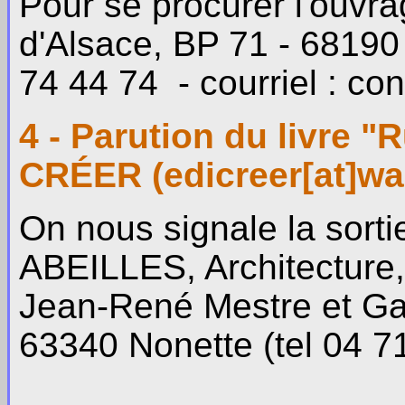
Pour se procurer l'ouvr
d'Alsace, BP 71 - 6819
74 44 74 - courriel : co
4 - Parution du livre "
CRÉER (edicreer[at]wan
On nous signale la sor
ABEILLES, Architecture, 
Jean-René Mestre et Ga
63340 Nonette (tel 04 7