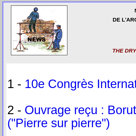
DE L'AR
THE DR
1 -
10e Congrès Internat
2 -
Ouvrage reçu : Bor
("Pierre sur pierre")