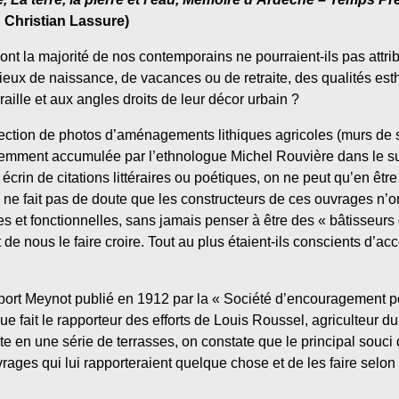
: Christian Lassure)
nt la majorité de nos contemporains ne pourraient-ils pas attri
lieux de naissance, de vacances ou de retraite, des qualités est
aille et aux angles droits de leur décor urbain ?
lection de photos d’aménagements lithiques agricoles (murs de 
tiemment accumulée par l’ethnologue Michel Rouvière dans le su
écrin de citations littéraires ou poétiques, on ne peut qu’en êt
il ne fait pas de doute que les constructeurs de ces ouvrages n’
 et fonctionnelles, sans jamais penser à être des « bâtisseu
de nous le faire croire. Tout au plus étaient-ils conscients d’a
apport Meynot publié en 1912 par la « Société d’encouragement po
t que fait le rapporteur des efforts de Louis Roussel, agriculteur
te en une série de terrasses, on constate que le principal souci 
ages qui lui rapporteraient quelque chose et de les faire selon le