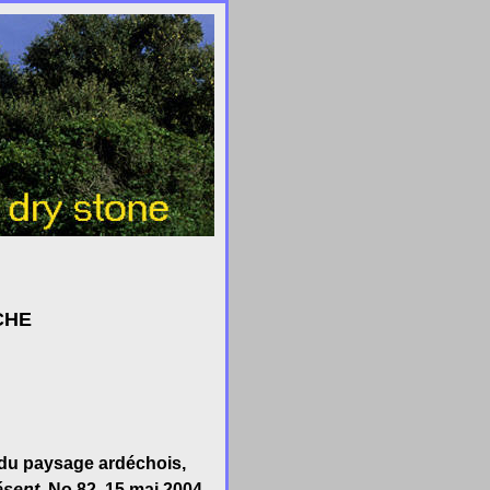
CHE
 du paysage ardéchois,
ésent
, No 82, 15 mai 2004,