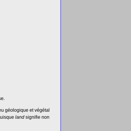
se.
ieu géologique et végétal
 puisque
land
signifie non