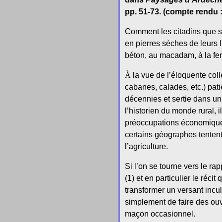
pp. 51-73. (compte rendu 
Comment les citadins que so
en pierres sèches de leurs 
béton, au macadam, à la ferr
À
la vue de l’éloquente col
cabanes, calades, etc.) pa
décennies et sertie dans un 
l’historien du monde rural, 
préoccupations économiques
certains géographes tentent 
l’agriculture.
Si l’on se tourne vers le r
(1) et en particulier le réci
transformer un versant incul
simplement de faire des ouvr
maçon occasionnel.