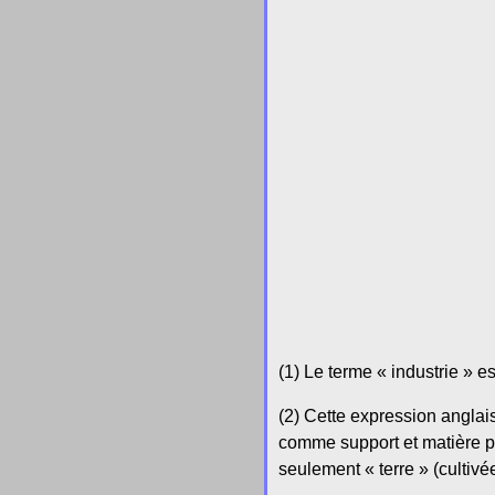
(1) Le terme « industrie » e
(2) Cette expression anglai
comme support et matière p
seulement « terre » (cultivé