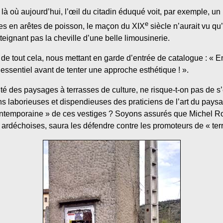
là où aujourd’hui, l’œil du citadin éduqué voit, par exemple, un
e
es en arêtes de poisson, le maçon du XIX
siècle n’aurait vu qu
eignant pas la cheville d’une belle limousinerie.
 de tout cela, nous mettant en garde d’entrée de catalogue : « Enc
 l’essentiel avant de tenter une approche esthétique ! ».
uté des paysages à terrasses de culture, ne risque-t-on pas de s’
ns laborieuses et dispendieuses des praticiens de l’art du paysa
ontemporaine » de ces vestiges ? Soyons assurés que Michel Rouv
s ardéchoises, saura les défendre contre les promoteurs de « ter