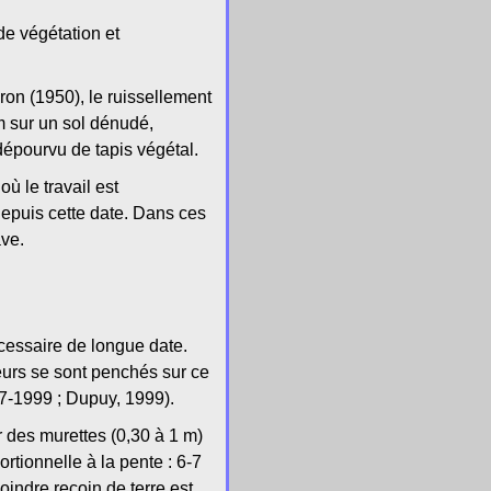
de végétation et
ron (1950), le ruissellement
 sur un sol dénudé,
 dépourvu de tapis végétal.
ù le travail est
epuis cette date. Dans ces
ave.
écessaire de longue date.
teurs se sont penchés sur ce
997-1999 ; Dupuy, 1999).
ar des murettes (0,30 à 1 m)
ortionnelle à la pente : 6-7
oindre recoin de terre est