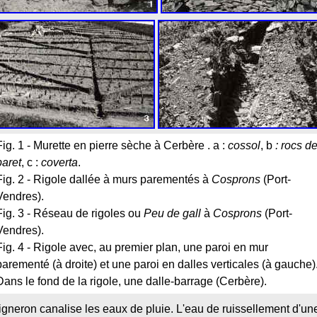
Fig. 1 - Murette en pierre sèche à Cerbère . a :
cossol
, b
: rocs d
paret
, c :
coverta
.
Fig. 2 - Rigole dallée à murs parementés à
Cosprons
(Port-
Vendres).
Fig. 3 - Réseau de rigoles ou
Peu de gall
à
Cosprons
(Port-
Vendres).
Fig. 4 - Rigole avec, au premier plan, une paroi en mur
parementé (à droite) et une paroi en dalles verticales (à gauche)
Dans le fond de la rigole, une dalle-barrage (Cerbère).
e vigneron canalise les eaux de pluie. L'eau de ruissellement d'un