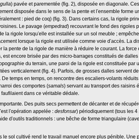
gulla
) pavée et parementée (fig. 2), disposée en diagonale. Ces 
lement disposée dans le sens de la pente et l'ensemble forme 
ttéralement : pied de coq) (fig. 3). Dans certains cas, la rigole pri
voisines. Le pavage (
empedrad
) recouvrant le fond des rigoles 
 de la rigole lorsqu'elle est installée sur un sol meuble ; empêc
placement lorsque la rigole est utilisée comme voie d'accès. La 
r la pente de la rigole de manière à réduire le courant. La force
, est encore brisée par des micro-barrages constitués de dalles 
 topographie du terrain, une paroi de la rigole est constituée par
tées verticalement (fig. 4). Parfois, de grosses dalles servent de
). De temps en temps, on rencontre des escaliers-volants réduits
charroi des comportes (
samals
) servant au transport des raisins 
faufilaient dans ce véritable dédale.
portante. Des puits secs permettent de décanter et de récupérer
'est l'opération appelée :
desfonsar
) périodiquement (tous les 4 
de d'outils traditionnels : une bêche de forme triangulaire (
cav
le sol cultivé rend le travail manuel encore plus pénible. Une p