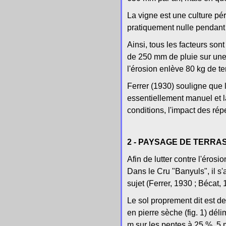
La vigne est une culture pé
pratiquement nulle pendant 
Ainsi, tous les facteurs son
de 250 mm de pluie sur une
l'érosion enlève 80 kg de te
Ferrer (1930) souligne que l
essentiellement manuel et l
conditions, l'impact des ré
2 - PAYSAGE DE TERRA
Afin de lutter contre l'éros
Dans le Cru "Banyuls", il s'
sujet (Ferrer, 1930 ; Bécat, 
Le sol proprement dit est de
en pierre sèche (fig. 1) déli
m sur les pentes à 25 %, 5 m