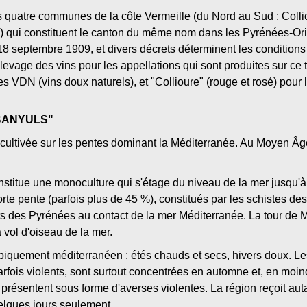
s quatre communes de la côte Vermeille (du Nord au Sud : Colli
) qui constituent le canton du même nom dans les Pyrénées-Orie
u 18 septembre 1909, et divers décrets déterminent les conditio
'élevage des vins pour les appellations qui sont produites sur ce t
 VDN (vins doux naturels), et "Collioure" (rouge et rosé) pour l
"BANYULS"
t cultivée sur les pentes dominant la Méditerranée. Au Moyen Âge
constitue une monoculture qui s'étage du niveau de la mer jusqu'à
orte pente (parfois plus de 45 %), constitués par les schistes des
rts des Pyrénées au contact de la mer Méditerranée. La tour de M
 vol d'oiseau de la mer.
ypiquement méditerranéen : étés chauds et secs, hivers doux. Les
rfois violents, sont surtout concentrées en automne et, en moind
 présentent sous forme d'averses violentes. La région reçoit aut
lques jours seulement.