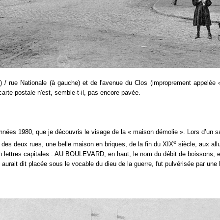
e) / rue Nationale (à gauche) et de l'avenue du Clos (improprement appelé
carte postale n'est, semble-t-il, pas encore pavée.
nnées 1980, que je découvris le visage de la « maison démolie ». Lors d’un sa
e
le des deux rues, une belle maison en briques, de la fin du XIX
siècle, aux all
s en lettres capitales : AU BOULEVARD, en haut, le nom du débit de boissons, 
n aurait dit placée sous le vocable du dieu de la guerre, fut pulvérisée par 