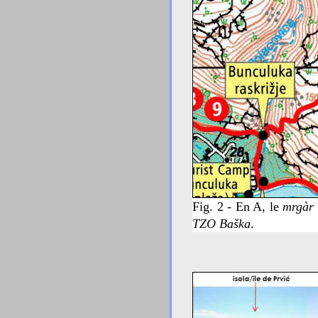
Fig. 2 - En A, le
mrgàr
TZO Baška
.