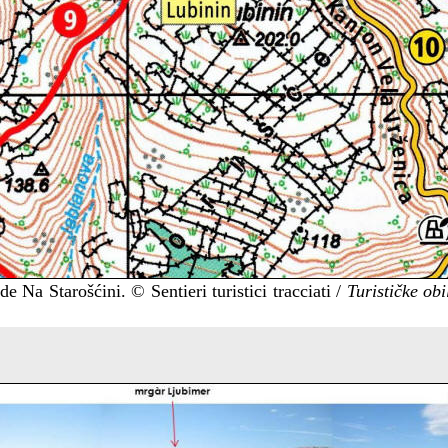
de Na Starošćini. © Sentieri turistici tracciati /
Turističke ob