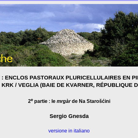
: ENCLOS PASTORAUX PLURICELLULAIRES EN P
E KRK / VEGLIA (BAIE DE KVARNER, RÉPUBLIQUE 
e
2
partie : le
mrgàr
de Na Starošćini
Sergio Gnesda
versione in italiano