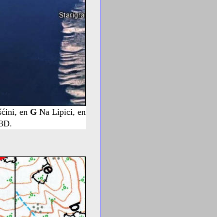
ćini, en
G
Na Lipici, en
 3D.