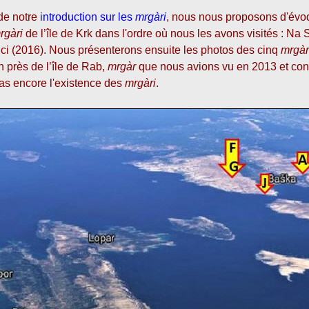
 de notre
introduction sur les
mrgàri
, nous nous proposons d'évoq
rgàri
de l’île de Krk dans l'ordre où nous les avons visités : Na 
ici (2016). Nous présenterons ensuite les photos des cinq
mrgàr
in près de l’île de Rab,
mrgàr
que nous avions vu en 2013 et con
as encore l'existence des
mrgàri
.