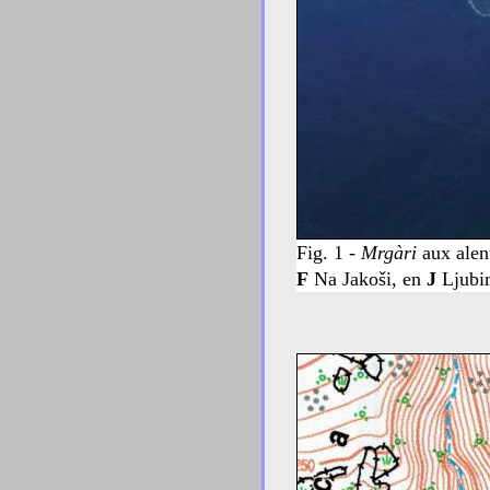
Fig. 1 -
Mrgàri
aux alent
F
Na Jakoši, en
J
Ljubi