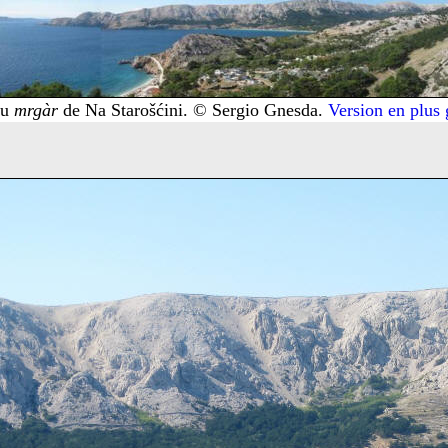
au
mrgàr
de Na Starošćini. © Sergio Gnesda.
Version en plus