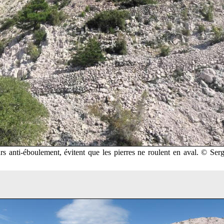
rs anti-éboulement, évitent que les pierres ne roulent en aval. © Se