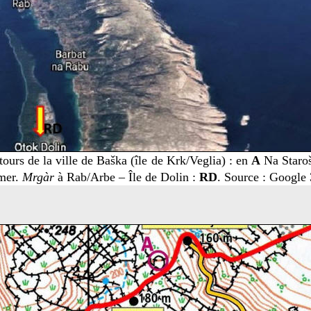
ours de la ville de Baška (île de Krk/Veglia) : en
A
Na Staroš
mer.
Mrgàr
à Rab/Arbe – Île de Dolin :
RD
. Source : Google