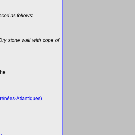
enced as follows
:
Dry stone wall with cope of
che
yrénées-Atlantiques)