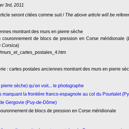
r 3rd, 2011
rticle seront citées comme suit /
The above article will be refer
iennes montrant des murs en pierre sèche
u couronnement de blocs de pression en Corse méridionale (
n Corsica
)
m/murs_et_cartes_postales_4.htm
rie : cartes postales anciennes montrant des murs en pierre sè
 pierre sèche) qu'on voit... le photographe
s marquant la frontière franco-espagnole au col du Pourtalet (P
au de Gergovie (Puy-de-Dôme)
 couronnement de blocs de pression en Corse méridionale