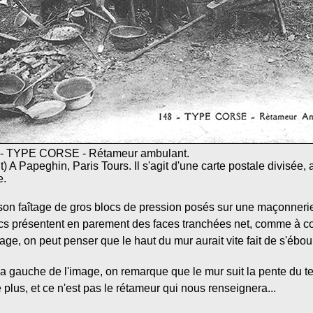
48 - TYPE CORSE - Rétameur ambulant.
t) A Papeghin, Paris Tours. Il s'agit d'une carte postale divisée
e.
st son faîtage de gros blocs de pression posés sur une maçonneri
ocs présentent en parement des faces tranchées net, comme à 
age, on peut penser que le haut du mur aurait vite fait de s'éboul
 la gauche de l'image, on remarque que le mur suit la pente du t
dire plus, et ce n'est pas le rétameur qui nous renseignera...