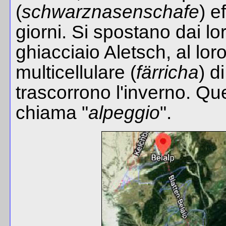
(
schwarznasenschafe
) e
giorni. Si spostano dai lor
ghiacciaio Aletsch, al lor
multicellulare (
färricha
) d
trascorrono l'inverno. Q
chiama "
alpeggio
".