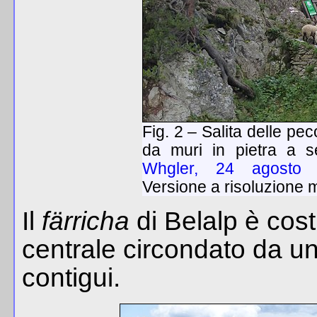
Fig. 2 – Salita delle pe
da muri in pietra a 
Whgler, 24 agosto
Versione a risoluzione
Il
färricha
di Belalp è cost
centrale circondato da una
contigui.