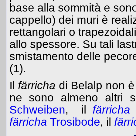
base alla sommità e sono 
cappello) dei muri è reali
rettangolari o trapezoidal
allo spessore. Su tali last
smistamento delle peco
(1).
Il
färricha
di Belalp non è
ne sono almeno altri s
Schweiben
, il
färricha
färricha
Trosibode
, il
färr