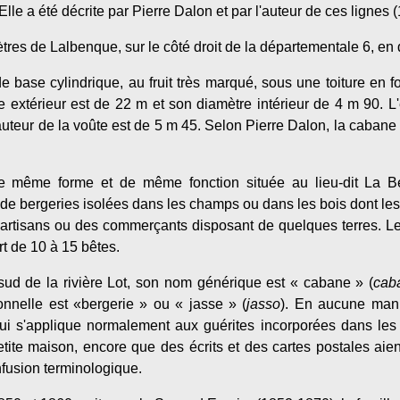
 Elle a été décrite par Pierre Dalon et par l'auteur de ces lignes (
tres de Lalbenque, sur le côté droit de la départementale 6, en 
e base cylindrique, au fruit très marqué, sous une toiture en f
tre extérieur est de 22 m et son diamètre intérieur de 4 m 90.
auteur de la voûte est de 5 m 45. Selon Pierre Dalon, la cabane
 même forme et de même fonction située au lieu-dit La Be
 de bergeries isolées dans les champs ou dans les bois dont les 
es artisans ou des commerçants disposant de quelques terres. L
rt de 10 à 15 bêtes.
ud de la rivière Lot, son nom générique est « cabane » (
cab
onnelle est «bergerie » ou « jasse » (
jasso
). En aucune mani
qui s'applique normalement aux guérites incorporées dans les
petite maison, encore que des écrits et des cartes postales aien
nfusion terminologique.