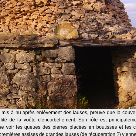
 mis à nu après enlèvement des lauses, preuve que la couver
ilité de la voûte d'encorbellement. Son rôle est principale
sse voir les queues des pierres placées en boutisses et les c
 premières assises de grandes lauses (de récupération ?) vienne