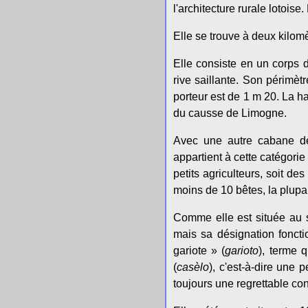
l'architecture rurale lotoise.
Elle se trouve à deux kilomè
Elle consiste en un corps d
rive saillante. Son périmè
porteur est de 1 m 20. La h
du causse de Limogne.
Avec une autre cabane de
appartient à cette catégorie
petits agriculteurs, soit d
moins de 10 bêtes, la plupa
Comme elle est située au s
mais sa désignation foncti
gariote » (
garioto
), terme 
(
casèlo
), c'est-à-dire une 
toujours une regrettable co