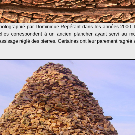
 photographié par Dominique Repérant dans les années 2000. L
elles correspondent à un ancien plancher ayant servi au mo
'assisage réglé des pierres. Certaines ont leur parement ragréé