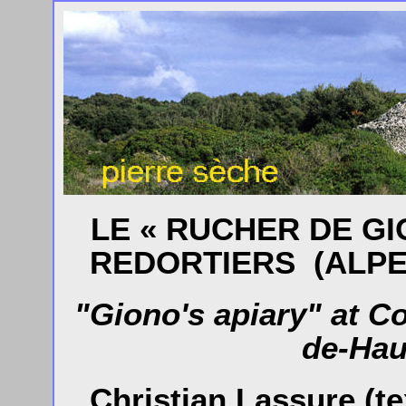
LE « RUCHER DE G
REDORTIERS (ALPE
"Giono's apiary" at C
de-Hau
Christian Lassure (te