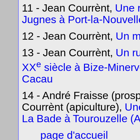
11 - Jean Courrènt,
Une r
Jugnes à Port-la-Nouvell
12 - Jean Courrènt,
Un mu
13 - Jean Courrènt,
Un r
e
XX
siècle à Bize-Minervo
Cacau
14 - André Fraisse (pros
Courrènt (apiculture),
Une
La Bade à Tourouzelle (
page d'accueil