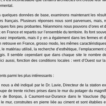
emental.
s quelques données de base, examinons maintenant les résulta
urs français. Plusieurs réponses nous sont parvenues, mais,
elques fois peu probantes. Néanmoins nous pouvons d’ores et dé
en France et repartis sur l’ensemble du territoire. Ils font sou
ssez importants, mais il y en a également dans les fermes et d
 retrouve en France, grosso modo, les mêmes caractéristique
 le matériau utilisé, la recherche d’esthétique, l’emplacement d
ogis. Il semble cependant que dans chaque site le nombre de
ici aussi, fonction des conditions locales : vent d’Ouest sur l
ts parmi les plus intéressants :
ous a été indiqué par le Dr. Lavie, Directeur de la station e
groupe de trente niches prises dans le mur du potager du magni
se de Bonpas, à Caumont-sur-Durance dans le Vaucluse (fig.
 le mur, construites en pierre liée au ciment et sont établies