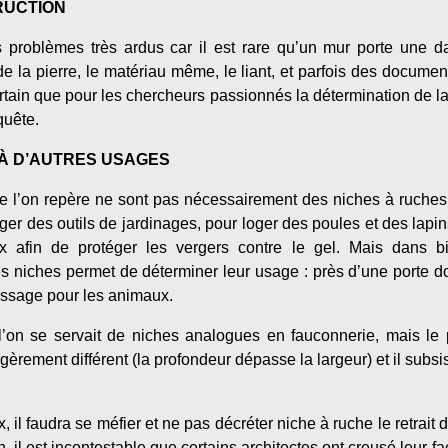
TRUCTION
problèmes très ardus car il est rare qu’un mur porte une da
 de la pierre, le matériau même, le liant, et parfois des docume
 certain que pour les chercheurs passionnés la détermination de l
quête.
S À D’AUTRES USAGES
ue l’on repère ne sont pas nécessairement des niches à ruches.
nger des outils de jardinages, pour loger des poules et des lapi
eux afin de protéger les vergers contre le gel. Mais dans 
niches permet de déterminer leur usage : près d’une porte d
assage pour les animaux.
e l’on se servait de niches analogues en fauconnerie, mais le
gèrement différent (la profondeur dépasse la largeur) et il subsi
, il faudra se méfier et ne pas décréter niche à ruche le retrait 
in, il est incontestable que certains architectes ont creusé leur 