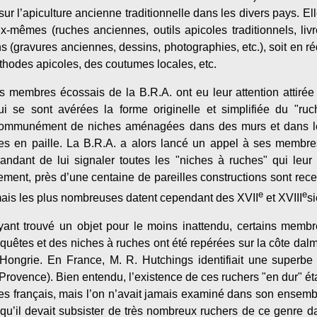
r l’apiculture ancienne traditionnelle dans les divers pays. Ell
x-mêmes (ruches anciennes, outils apicoles traditionnels, livr
ns (gravures anciennes, dessins, photographies, etc.), soit en r
hodes apicoles, des coutumes locales, etc.
s membres écossais de la B.R.A. ont eu leur attention attirée 
se sont avérées la forme originelle et simplifiée du "rucher
 communément de niches aménagées dans des murs et dans lesq
es en paille. La B.R.A. a alors lancé un appel à ses membres
dant de lui signaler toutes les "niches à ruches" qui leur 
llement, près d’une centaine de pareilles constructions sont re
e
e
mais les plus nombreuses datent cependant des XVII
et XVIII
si
yant trouvé un objet pour le moins inattendu, certains membr
uêtes et des niches à ruches ont été repérées sur la côte dal
Hongrie. En France, M. R. Hutchings identifiait une superbe
ovence). Bien entendu, l’existence de ces ruchers "en dur" ét
es français, mais l’on n’avait jamais examiné dans son ensembl
t qu’il devait subsister de très nombreux ruchers de ce genre da