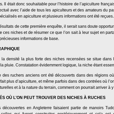
s. Il était donc souhaitable pour l’histoire de l’apiculture fran
fectué avec l’aide de tous les apiculteurs et des amateurs du 
pécialisés en apiculture et plusieurs informations ont été reçues.
ésultats de cette première enquête, il serait sans doute opport
de ces niches et de résumer ce que l’on sait à leur sujet en par
précieuses informations de base.
GRAPHIQUE
 la densité la plus forte des niches recensées se situe dans 
a pluie. Constatation évidemment logique, la niche étant essent
que des ruchers anciens ont été découverts dans des régions o
it plus d’apiculture, et même parfois dans des contrées où l’
relles et à la nature du terrain, comment on pourrait arriver à y
TÉS OÙ L’ON PEUT TROUVER DES NICHES À RUCHES
 découvertes en Angleterre faisaient partie de manoirs Tudo
 celles qui furent construites postérieurement et cela est