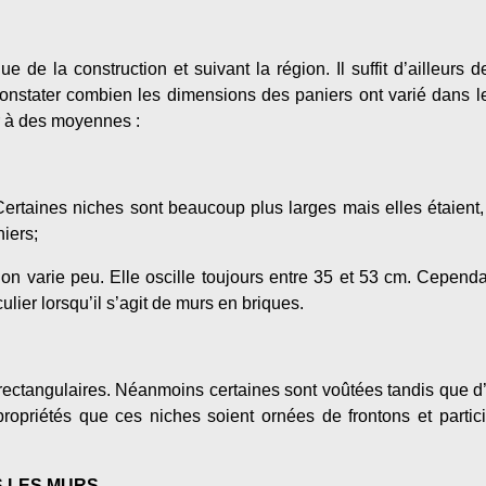
ue de la construction et suivant la région. Il suffit d’ailleurs 
constater combien les dimensions des paniers ont varié dans le
r à des moyennes :
Certaines niches sont beaucoup plus larges mais elles étaient
iers;
ion varie peu. Elle oscille toujours entre 35 et 53 cm. Cependan
ulier lorsqu’il s’agit de murs en briques.
rectangulaires. Néanmoins certaines sont voûtées tandis que d’au
propriétés que ces niches soient ornées de frontons et partic
S LES MURS