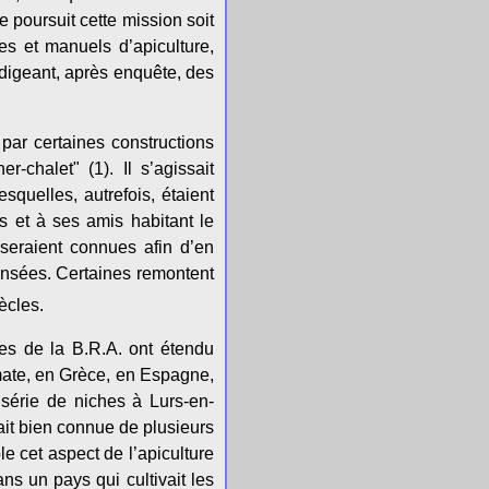
e poursuit cette mission soit
es et manuels d’apiculture,
édigeant, après enquête, des
par certaines constructions
-chalet" (1). Il s’agissait
uelles, autrefois, étaient
 et à ses amis habitant le
seraient connues afin d’en
censées. Certaines remontent
ècles.
es de la B.R.A. ont étendu
mate, en Grèce, en Espagne,
 série de niches à Lurs-en-
ait bien connue de plusieurs
e cet aspect de l’apiculture
ns un pays qui cultivait les