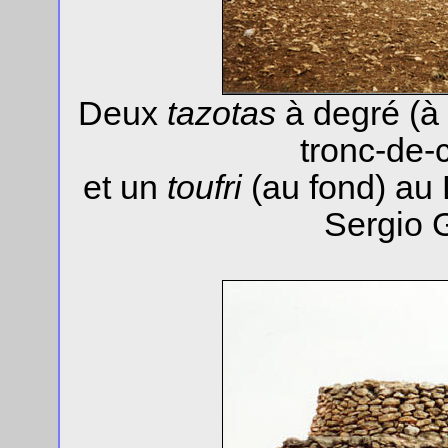
Deux
tazotas
à degré (à 
tronc-de-
et un
toufri
(au fond) au 
Sergio 