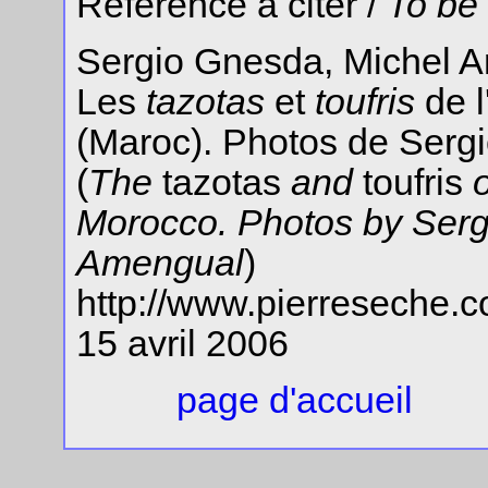
Référence à citer /
To be
Sergio Gnesda, Michel A
Les
tazotas
et
toufris
de l
(Maroc). Photos de
Serg
(
The
tazotas
and
toufris
o
Morocco. Photos by
Serg
Amengual
)
http://www.pierreseche.c
15 avril 2006
page d'accueil