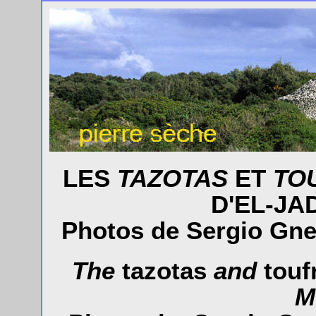
LES
TAZOTAS
ET
TO
D'EL-JA
Photos de Sergio Gne
The
tazotas
and
touf
M