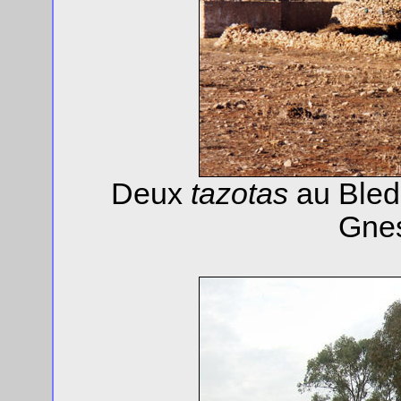
Deux
tazotas
au Bled
Gnes