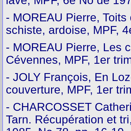
lave, MPF, 6e No de 197
- MOREAU Pierre, Toits d
schiste, ardoise, MPF, 4
- MOREAU Pierre, Les c
Cévennes, MPF, 1er trim
- JOLY François, En Loz
couverture, MPF, 1er tri
- CHARCOSSET Catherin
Tarn. Récupération et tri,