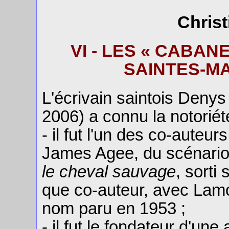
Christ
VI - LES « CABA
SAINTES-M
L'écrivain saintois Deny
2006) a connu la notoriét
- il fut l'un des co-auteu
James Agee, du scénario
le cheval sauvage
, sorti
que co-auteur, avec Lam
nom paru en 1953 ;
- il fut le fondateur d'un