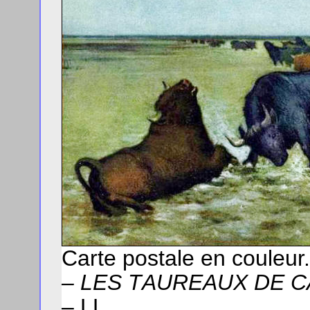
Carte postale en couleur
– L
ES
T
AUREAUX
DE
C
–
LL
.