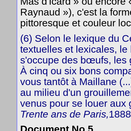
Mas d'Icard » ou encore 
Raynaud »), c'est la for
pittoresque et couleur loc
(6) Selon le lexique du C
textuelles et lexicales, le
s'occupe des bœufs, les g
À cinq ou six bons compa
vous tantôt à Maillane (...
au milieu d'un grouillem
venus pour se louer aux
Trente ans de Paris,
1888,
Document No 5