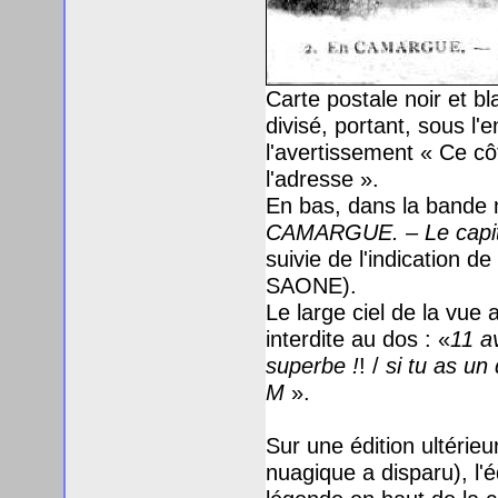
Carte postale noir et b
divisé, portant, sous 
l'avertissement « Ce cô
l'adresse ».
En bas, dans la bande 
CAMARGUE. – Le capi
suivie de l'indication de 
S
AONE
).
Le large ciel de la vue
interdite au dos : «
11 av
superbe !
! /
si tu as un
M
».
Sur une édition ultérie
nuagique a disparu), l'é