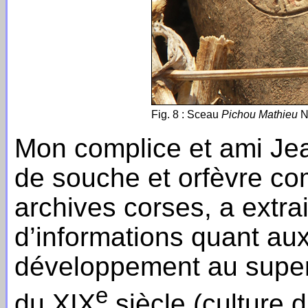
Fig. 8 : Sceau
Pichou Mathieu
N
Mon complice et ami Je
de souche et orfèvre co
archives corses, a extr
d’informations quant aux 
développement au superl
e
du XIX
siècle (culture d