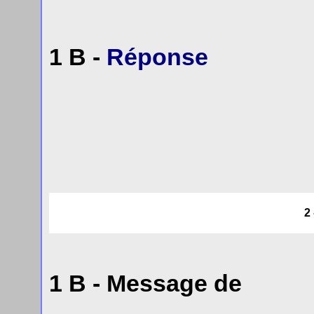
1 B -
Réponse
2
1 B - Message de